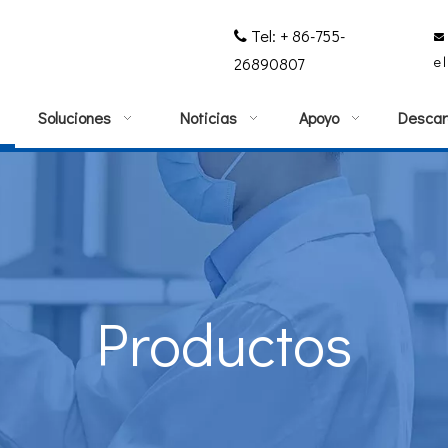
Tel: + 86-755-


e
26890807
Soluciones
Noticias
Apoyo
Descar
Productos