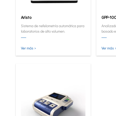
Aristo
GPP-10
Sistema de nefelometría automática para
Analizado
laboratorios de alto volumen.
basado e
Analizad
cuantita
pequeña e
Ver más >
Ver más 