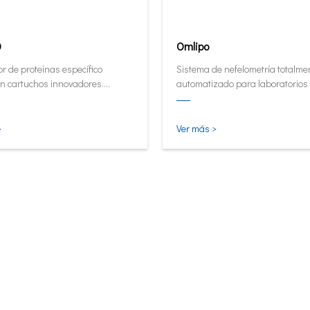
0
Omlipo
r de proteínas específico
Sistema de nefelometría totalme
n cartuchos innovadores.
automatizado para laboratorios
or de forma automática y
rendimiento de volumen medio a 
tiva ahora en su forma más
 inteligente.
>
Ver más >