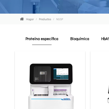
Hogar
/
Productos
/
NGSP
Proteína específica
Bioquímica
HbA