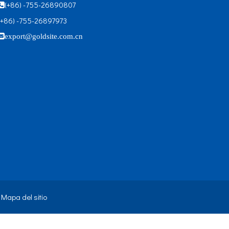
(+86) -755-26890807

(+86) -755-26897973

export@goldsite.com.cn
.
Mapa del sitio