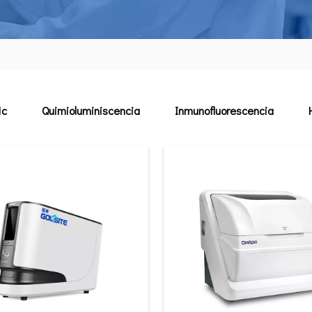
1c
Quimioluminiscencia
Inmunofluorescencia