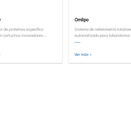
0
Omlipo
r de proteínas específico
Sistema de nefelometría totalme
n cartuchos innovadores.
automatizado para laboratorios
or de forma automática y
rendimiento de volumen medio a 
tiva ahora en su forma más
 inteligente.
>
Ver más >