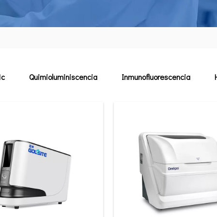
1c
Quimioluminiscencia
Inmunofluorescencia