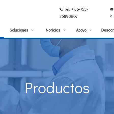
Tel: + 86-755-


e
26890807
Soluciones
Noticias
Apoyo
Descar
Productos