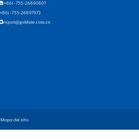
(+86) -755-26890807

(+86) -755-26897973

export@goldsite.com.cn
.
Mapa del sitio