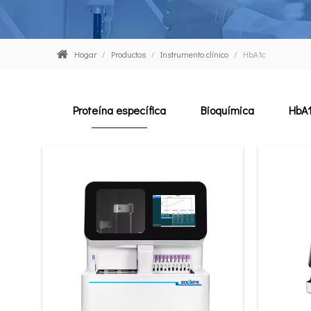
Hogar
/
Productos
/
Instrumento clínico
/
HbA1c
Proteína específica
Bioquímica
HbA