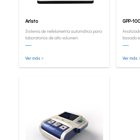
Aristo
GPP-10
Sistema de nefelometría automática para
Analizado
laboratorios de alto volumen.
basado e
Analizad
cuantita
pequeña e
Ver más >
Ver más 