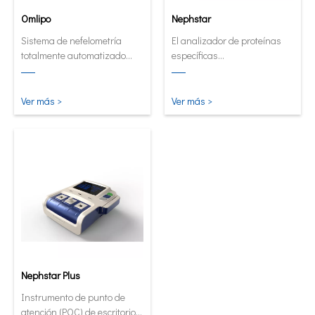
Omlipo
Nephstar
Sistema de nefelometría
El analizador de proteínas
totalmente automatizado
específicas
para laboratorios de
semiautomatizado más
rendimiento de volumen
versátil
medio a alto.
Ver más >
Ver más >
Nephstar Plus
Instrumento de punto de
atención (POC) de escritorio