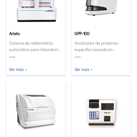
Aristo
GPP-100
Sistema de nefelometría
Analizador de proteínas
automática para laboratorios
específico basado en
de alto volumen.
cartuchos innovadores.
Analizador de forma
automática y cuantitativa
Ver más >
Ver más >
ahora en su forma más
pequeña e inteligente.