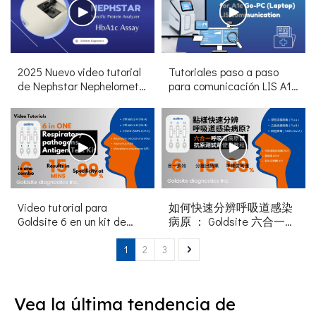
2025 Nuevo video tutorial
Tutoriales paso a paso
de Nephstar Nephelometry
para comunicación LIS A1C
Analyzer HBA1C Ensayo
Go-PC (portátil) LIS
Video tutorial para
如何快速分辨呼吸道感染
Goldsite 6 en un kit de
病原 ： Goldsite 六合一快
prueba combinada de
速測試劑
patógenos respiratorios
1
2
3
Vea la última tendencia de