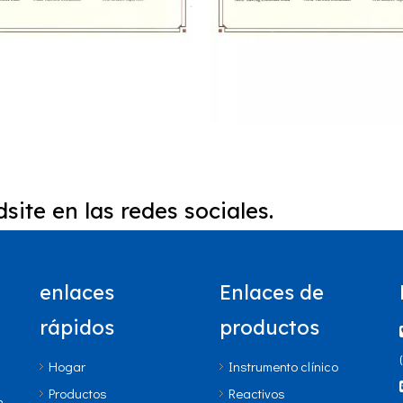
site en las redes sociales.
enlaces
Enlaces de
GSP HbA1c en GPP-100
NGSP HbA1c en GSH-6
rápidos
productos
Hogar
Instrumento clínico
Productos
Reactivos
n