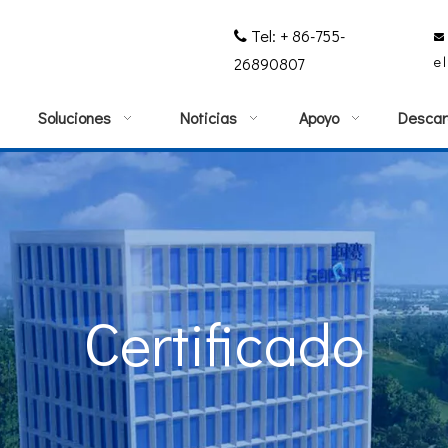
Tel: + 86-755-


e
26890807
Soluciones
Noticias
Apoyo
Descar
Certificado