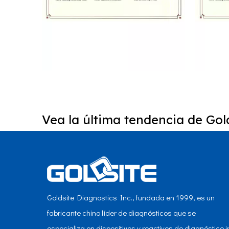
Vea la última tendencia de Gold
NGSP HbA1c en Aristo
N
Goldsite Diagnostics Inc., fundada en 1999, es un
fabricante chino líder de diagnósticos que se
especializa en dispositivos y reactivos de diagnóstico i