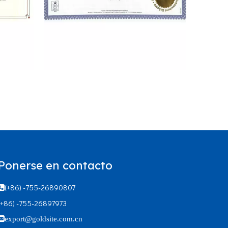
Ponerse en contacto
0
RIQAS
(+86) -755-26890807

(+86) -755-26897973

export@goldsite.com.cn