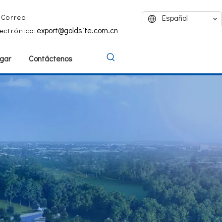
Correo
Español
export@goldsite.com.cn
lectrónico:
gar
Contáctenos