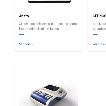
Aristo
GPP-10
Sistema de nefelometría automática para
Analizado
laboratorios de alto volumen.
basado e
Analizad
cuantita
pequeña e
Ver más >
Ver más 