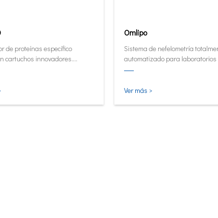
0
Omlipo
r de proteínas específico
Sistema de nefelometría totalme
n cartuchos innovadores.
automatizado para laboratorios
or de forma automática y
rendimiento de volumen medio a 
tiva ahora en su forma más
 inteligente.
>
Ver más >