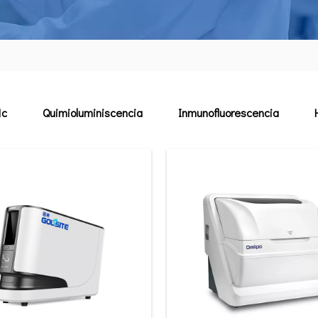
1c
Quimioluminiscencia
Inmunofluorescencia