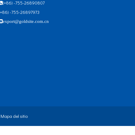
(+86) -755-26890807

(+86) -755-26897973

export@goldsite.com.cn
.
Mapa del sitio