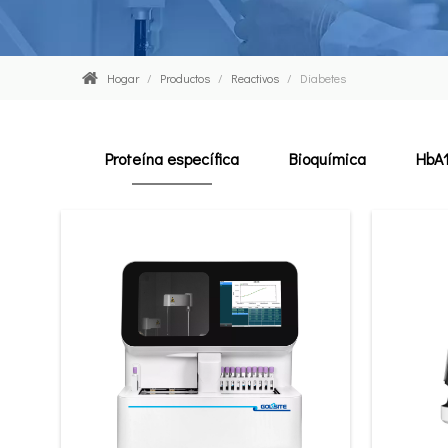
Hogar
/
Productos
/
Reactivos
/
Diabetes
Proteína específica
Bioquímica
HbA