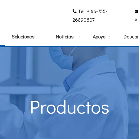
Tel: + 86-755-


e
26890807
Soluciones
Noticias
Apoyo
Descar
Productos