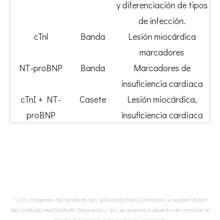
y diferenciación de tipos
de infección.
cTnl
Banda
Lesión miocárdica
marcadores
NT-proBNP
Banda
Marcadores de
insuficiencia cardíaca
cTnI + NT-
Casete
Lesión miocárdica,
proBNP
insuficiencia cardíaca
* Las imágenes del producto son solo para fines ilustrativos y pueden diferir
del producto real.Goldsite Diagnostics Inc. se reserva el derecho de cambiar el