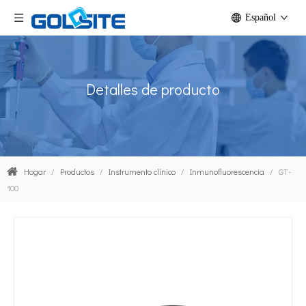
Español
Detalles de producto
Hogar
/
Productos
/
Instrumento clínico
/
Inmunofluorescencia
/
GT-
100