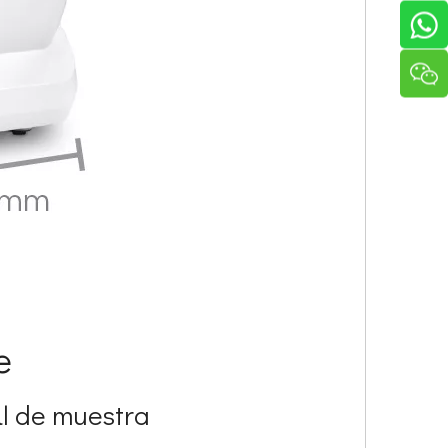
e
μl de muestra