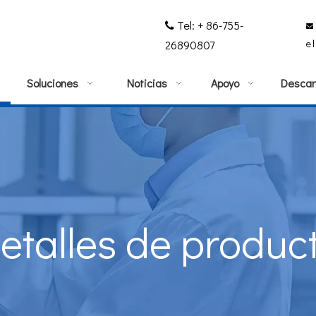
Tel: + 86-755-


e
26890807
Soluciones
Noticias
Apoyo
Descar
etalles de produc