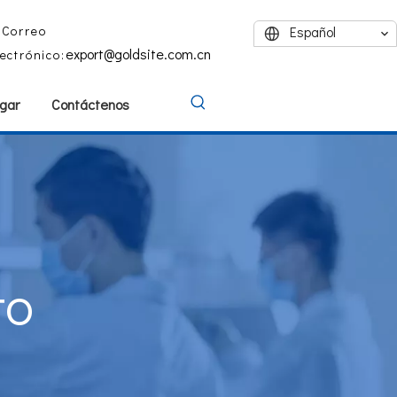
Correo
Español
export@goldsite.com.cn
lectrónico:
gar
Contáctenos
to