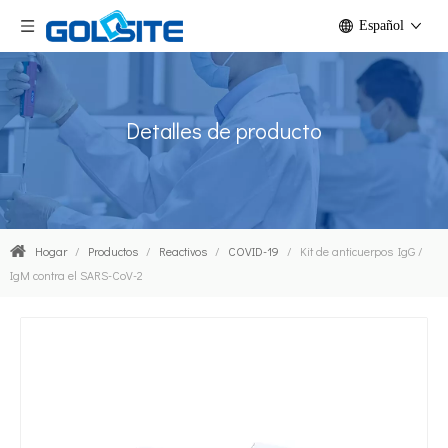
Español
Detalles de producto
Hogar
/
Productos
/
Reactivos
/
COVID-19
/
Kit de anticuerpos IgG /
IgM contra el SARS-CoV-2