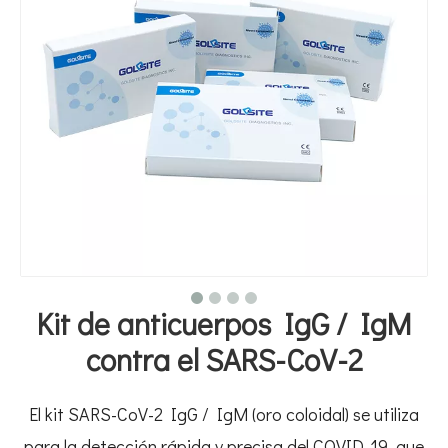
Kit de anticuerpos IgG / IgM
contra el SARS-CoV-2
El kit SARS-CoV-2 IgG / IgM (oro coloidal) se utiliza
para la detección rápida y precisa del COVID-19, que