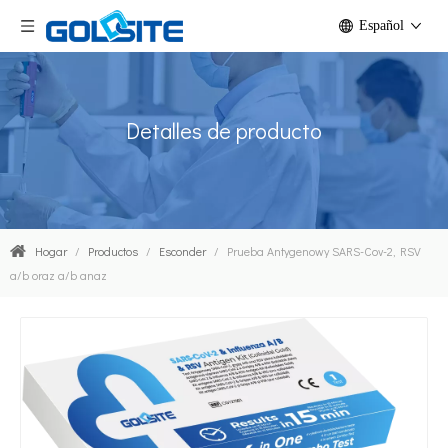
Español
Detalles de producto
Hogar
/
Productos
/
Esconder
/
Prueba Antygenowy SARS-Cov-2, RSV
a/b oraz a/b anaz