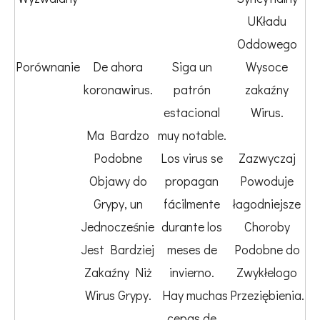
UKładu
Oddowego
Porównanie
De ahora
Siga un
Wysoce
koronawirus.
patrón
zakaźny
estacional
Wirus.
Ma Bardzo
muy notable.
Podobne
Los virus se
Zazwyczaj
Objawy do
propagan
Powoduje
Grypy, un
fácilmente
łagodniejsze
Jednocześnie
durante los
Choroby
Jest Bardziej
meses de
Podobne do
Zakaźny Niż
invierno.
Zwykłelogo
Wirus Grypy.
Hay muchas
Przeziębienia.
cepas de