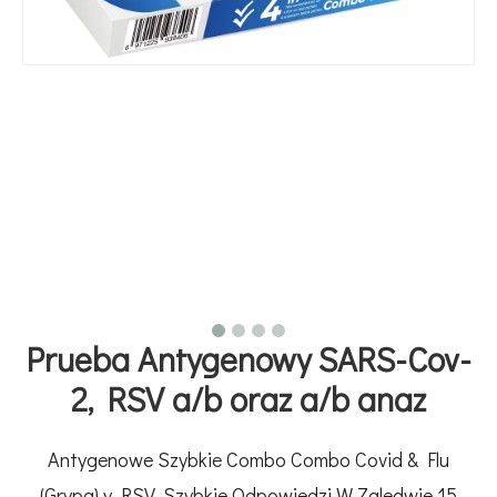
Prueba Antygenowy SARS-Cov-
2, RSV a/b oraz a/b anaz
Antygenowe Szybkie Combo Combo Covid & Flu
(Grypa) y RSV. Szybkie Odpowiedzi W Zaledwie 15