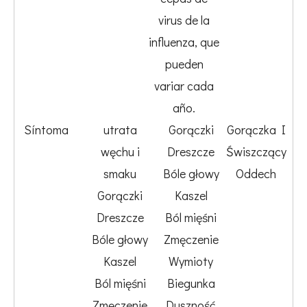
virus de la
influenza, que
pueden
variar cada
año.
Síntoma
utrata
Gorączki
Gorączka I
węchu i
Dreszcze
Świszczący
smaku
Bóle głowy
Oddech
Gorączki
Kaszel
Dreszcze
Ból mięśni
Bóle głowy
Zmęczenie
Kaszel
Wymioty
Ból mięśni
Biegunka
Zmęczenie
Duszność