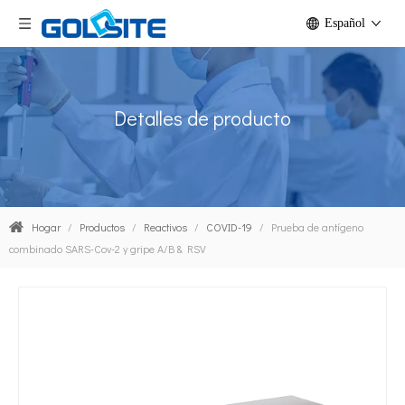
Español
Detalles de producto
Hogar
/
Productos
/
Reactivos
/
COVID-19
/
Prueba de antígeno
combinado SARS-Cov-2 y gripe A/B & RSV