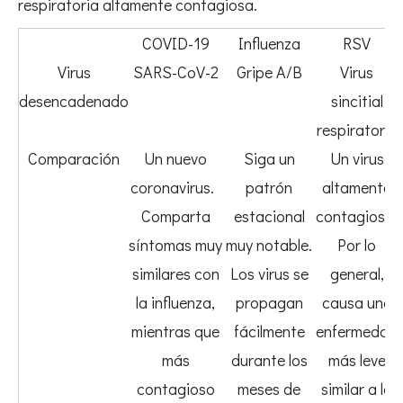
respiratoria altamente contagiosa.
COVID-19
Influenza
RSV
Virus
SARS-CoV-2
Gripe A/B
Virus
desencadenado
sincitial
respiratorio
Comparación
Un nuevo
Siga un
Un virus
coronavirus.
patrón
altamente
Comparta
estacional
contagioso.
síntomas muy
muy notable.
Por lo
similares con
Los virus se
general,
la influenza,
propagan
causa una
mientras que
fácilmente
enfermedad
más
durante los
más leve
contagioso
meses de
similar a la