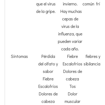
que el virus
invierno.
común frío.
de la gripe.
Hay muchas
cepas de
virus de la
influenza, que
pueden variar
cada año.
Síntomas
Pérdida
Fiebre
fiebres y
del olfato y
Escalofríos
sibilancias
sabor
Dolores de
Fiebre
cabeza
Escalofríos
Tos
Dolores de
Dolor
cabeza
muscular