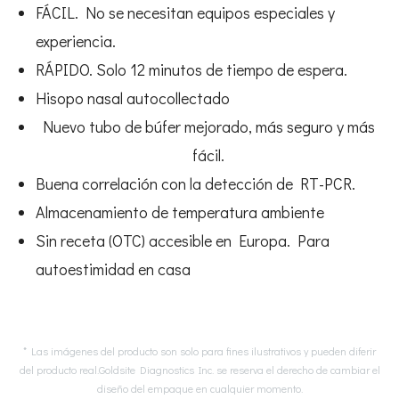
FÁCIL. No se necesitan equipos especiales y
experiencia.
RÁPIDO. Solo 12 minutos de tiempo de espera.
Hisopo nasal autocollectado
Nuevo tubo de búfer mejorado, más seguro y más
fácil.
Buena correlación con la detección de RT-PCR.
Almacenamiento de temperatura ambiente
Sin receta (OTC) accesible en Europa. Para
autoestimidad en casa
* Las imágenes del producto son solo para fines ilustrativos y pueden diferir
del producto real.Goldsite Diagnostics Inc. se reserva el derecho de cambiar el
diseño del empaque en cualquier momento.