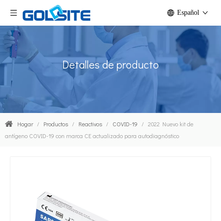
Español
Detalles de producto
Hogar
/
Productos
/
Reactivos
/
COVID-19
/
2022 Nuevo kit de
antígeno COVID-19 con marca CE actualizado para autodiagnóstico