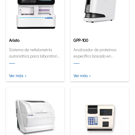
Aristo
GPP-100
Sistema de nefelometría
Analizador de proteínas
automática para laboratorios
específico basado en
de alto volumen.
cartuchos innovadores.
Analizador de forma
automática y cuantitativa
Ver más >
Ver más >
ahora en su forma más
pequeña e inteligente.