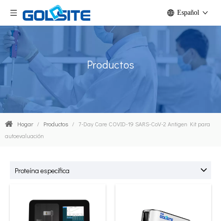
Español
Productos
Hogar
/
Productos
/
7-Day Care COVID-19 SARS-CoV-2 Antigen Kit para
autoevaluación
Proteína específica