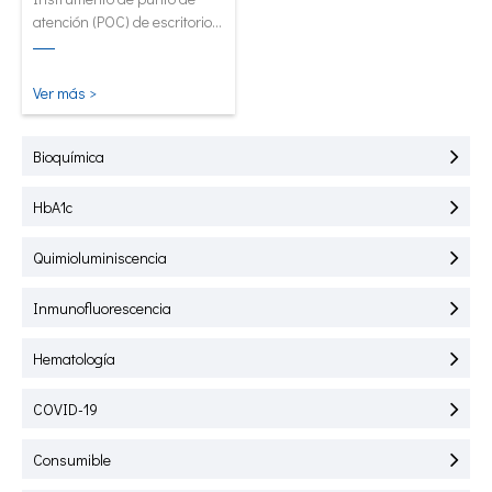
atención (POC) de escritorio
creado para pruebas
rápidas de HbA1C, PCR,
mALB y SAA.
Ver más >
Bioquímica
HbA1c
Quimioluminiscencia
Inmunofluorescencia
Hematología
COVID-19
Consumible