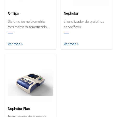
Omlipo
Nephstar
Sistema de nefelometría
El analizador de proteínas
totalmente automatizado
específicas
para laboratorios de
semiautomatizado más
rendimiento de volumen
versátil
medio a alto.
Ver más >
Ver más >
Nephstar Plus
Instrumento de punto de