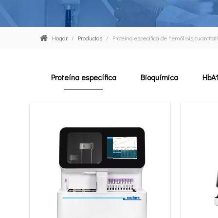
Hogar
/
Productos
/
Proteína específica de hemólisis cuantitati
Proteína específica
Bioquímica
HbA