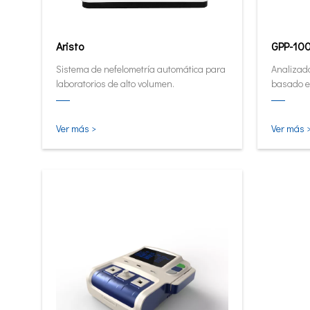
Aristo
GPP-10
Sistema de nefelometría automática para
Analizado
laboratorios de alto volumen.
basado e
Analizad
cuantita
pequeña e
Ver más >
Ver más 