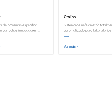
0
Omlipo
r de proteínas específico
Sistema de nefelometría totalme
n cartuchos innovadores.
automatizado para laboratorios
or de forma automática y
rendimiento de volumen medio a 
tiva ahora en su forma más
 inteligente.
>
Ver más >