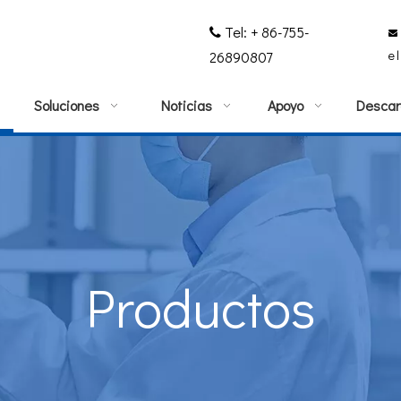
Tel: + 86-755-


e
26890807
Soluciones
Noticias
Apoyo
Descar
Productos