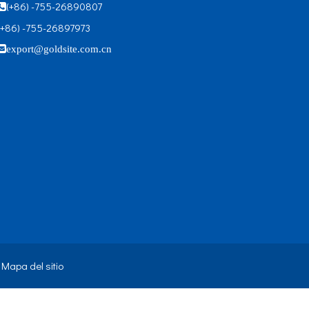
(+86) -755-26890807

(+86) -755-26897973

export@goldsite.com.cn
.
Mapa del sitio