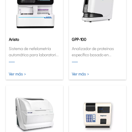
Aristo
GPP-100
Sistema de nefelometría
Analizador de proteínas
automática para laboratorios
específico basado en
de alto volumen.
cartuchos innovadores.
Analizador de forma
automática y cuantitativa
Ver más >
Ver más >
ahora en su forma más
pequeña e inteligente.