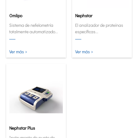
Omlipo
Nephstar
Sistema de nefelometría
El analizador de proteínas
totalmente automatizado
específicas
para laboratorios de
semiautomatizado más
rendimiento de volumen
versátil
medio a alto.
Ver más >
Ver más >
Nephstar Plus
Instrumento de punto de