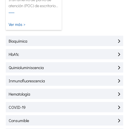
atención (POC) de escritorio
creado para pruebas
rápidas de HbA1C, PCR,
mALB y SAA.
Ver más >
Bioquímica
HbA1c
Quimioluminiscencia
Inmunofluorescencia
Hematología
COVID-19
Consumible