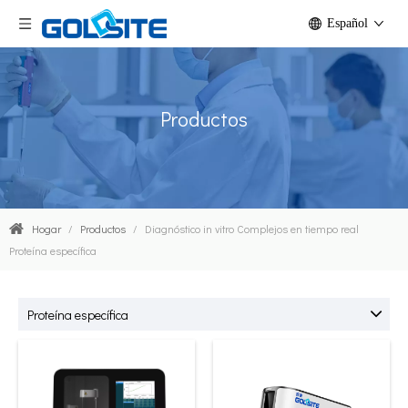
Español
Productos
Hogar
/
Productos
/
Diagnóstico in vitro Complejos en tiempo real
Proteína específica
Proteína específica