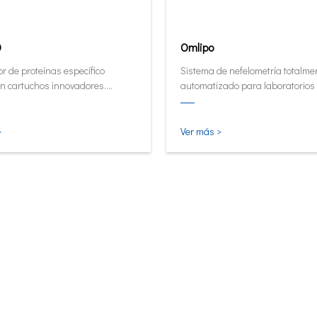
0
Omlipo
r de proteínas específico
Sistema de nefelometría totalme
n cartuchos innovadores.
automatizado para laboratorios
or de forma automática y
rendimiento de volumen medio a 
tiva ahora en su forma más
 inteligente.
>
Ver más >