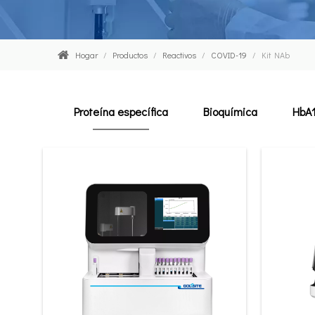
Hogar
/
Productos
/
Reactivos
/
COVID-19
/
Kit NAb
Proteína específica
Bioquímica
HbA