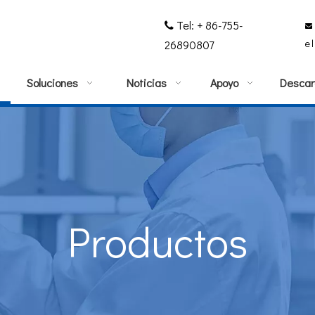
Tel: + 86-755-


e
26890807
Soluciones
Noticias
Apoyo
Descar
Productos