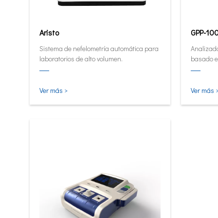
Aristo
GPP-10
Sistema de nefelometría automática para
Analizado
laboratorios de alto volumen.
basado e
Analizad
cuantita
pequeña e
Ver más >
Ver más 