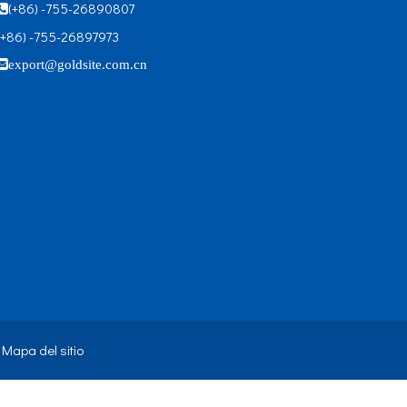
(+86) -755-26890807

(+86) -755-26897973

export@goldsite.com.cn
.
Mapa del sitio