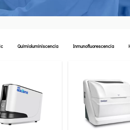
1c
Quimioluminiscencia
Inmunofluorescencia