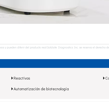
ivos y pueden diferir del producto real.Goldsite Diagnostics Inc. se reserva el derec
Reactivos
C
Automatización de biotecnología