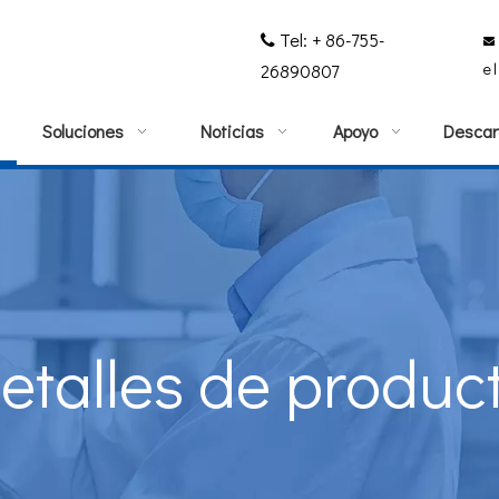
Tel: + 86-755-


e
26890807
Soluciones
Noticias
Apoyo
Descar
etalles de produc