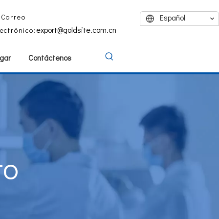
Correo
Español
export@goldsite.com.cn
lectrónico:
gar
Contáctenos
to