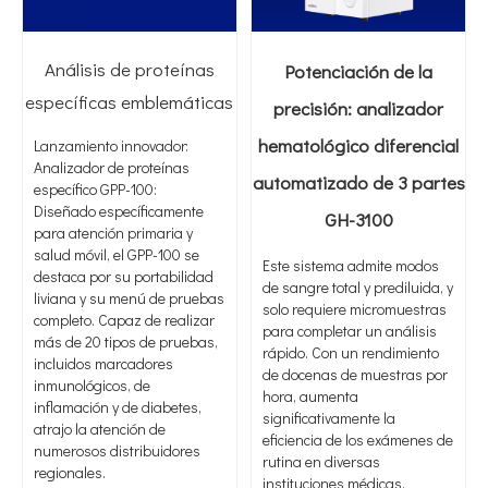
Análisis de proteínas
Potenciación de la
específicas emblemáticas
precisión: analizador
hematológico diferencial
Lanzamiento innovador:
Analizador de proteínas
automatizado de 3 partes
específico GPP-100:
Diseñado específicamente
GH-3100
para atención primaria y
salud móvil, el GPP-100 se
Este sistema admite modos
destaca por su portabilidad
de sangre total y prediluida, y
liviana y su menú de pruebas
solo requiere micromuestras
completo. Capaz de realizar
para completar un análisis
más de 20 tipos de pruebas,
rápido. Con un rendimiento
incluidos marcadores
de docenas de muestras por
inmunológicos, de
hora, aumenta
inflamación y de diabetes,
significativamente la
atrajo la atención de
eficiencia de los exámenes de
numerosos distribuidores
rutina en diversas
regionales.
instituciones médicas.