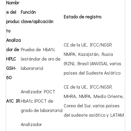
Nombr
e del
Función
Estado de registro
produc
clave/aplicación
to
Analiza
CE de la UE, IFCC/NGSP,
dor de
Prueba de HbA1c
NMPA, Kazajstán, Rusia
HPLC
(estándar de oro de
(RZN), Brasil (ANVISA), varios
GSH-
laboratorio)
países del Sudeste Asiático
60
CE de la UE, IFCC/NGSP,
Analizador POCT
MHRA, NMPA, Medio Oriente,
A1C IR
HbA1c (POCT de
Corea del Sur, varios países
grado de laboratorio)
del sudeste asiático y LATAM
Analizador